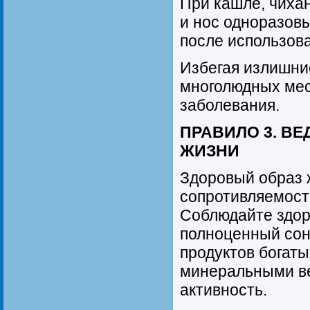
При кашле, чиха
и нос одноразов
после использов
Избегая излишни
многолюдных мес
заболевания.
ПРАВИЛО 3. В
ЖИЗНИ
Здоровый образ 
сопротивляемост
Соблюдайте здор
полноценный сон
продуктов богат
минеральными в
активность.