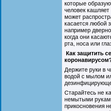
которые образую
человек кашляет 
может распростра
касается любой 
например дверно
когда они касаю
рта, носа или гла
Как защитить с
коронавирусом
Держите руки в ч
водой с мылом и
дезинфицирующе
Старайтесь не ка
немытыми руками
прикосновения н