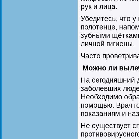
рук и лица.
Убедитесь, что у
полотенце, напом
зубными щётками
личной гигиены.
Часто проветрив
Можно ли выле
На сегодняшний 
заболевших люде
Необходимо обра
помощью. Врач г
показаниям и наз
Не существует с
противовирусного