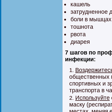
кашель
затрудненное 
боли в мышцах
тошнота
рвота
диарея
7 шагов по про
инфекции
:
Воздержитес
общественных м
спортивных и 
транспорта в ча
Используйте
маску (респира
местах, меняя 