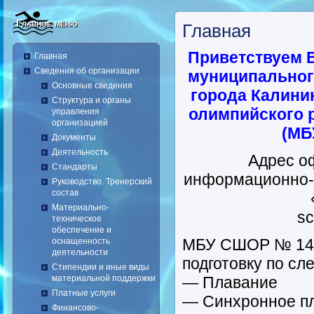
Главное меню
Главная
Приветствуем 
Главная
Сведения об организации
муниципальног
Основные сведения
города Калини
Структура и органы
олимпийского 
управления
организацией
(МБ
Документы
Деятельность
Адрес о
Стандарты
информационно-
Руководство. Тренерский
состав
Материально-
sc
техническое
обеспечение и
МБУ СШОР № 14 
оснащенность
деятельности
подготовку по с
Стипендии и иные виды
материальной поддержки
— Плавание
Платные услуги
— Синхронное п
Финансово-