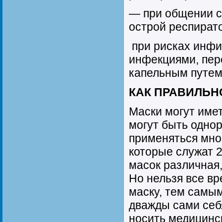
— при общении с
острой респират
при рисках инфи
инфекциями, пе
капельным путем
КАК ПРАВИЛЬН
Маски могут име
могут быть одно
применяться мног
которые служат 2
масок различная,
Но нельзя все вр
маску, тем самы
дважды сами себя
носить медицинс