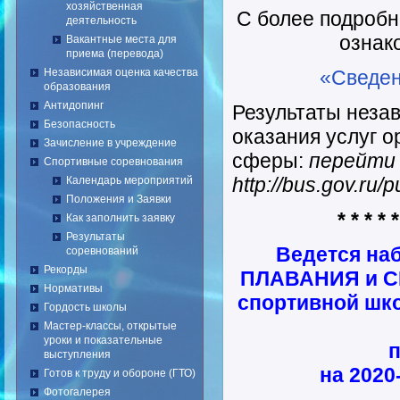
хозяйственная
С более подроб
деятельность
ознак
Вакантные места для
приема (перевода)
Независимая оценка качества
«Сведен
образования
Антидопинг
Результаты неза
Безопасность
оказания услуг 
Зачисление в учреждение
сферы:
перейти 
Спортивные соревнования
http://bus.gov.ru/
Календарь мероприятий
Положения и Заявки
* * * * *
Как заполнить заявку
Результаты
Ведется наб
соревнований
Рекорды
ПЛАВАНИЯ и 
Нормативы
спортивной шк
Гордость школы
Мастер-классы, открытые
уроки и показательные
выступления
на 2020
Готов к труду и обороне (ГТО)
Фотогалерея