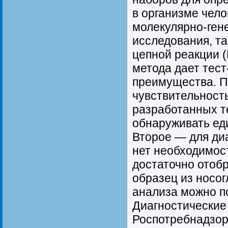
в организме чел
молекулярно-ген
исследования, т
цепной реакции (
метода дает тес
преимущества. П
чувствительност
разработанных т
обнаруживать ед
Второе — для ди
нет необходимост
достаточно отоб
образец из носог
анализа можно по
Диагностические
Роспотребнадзор