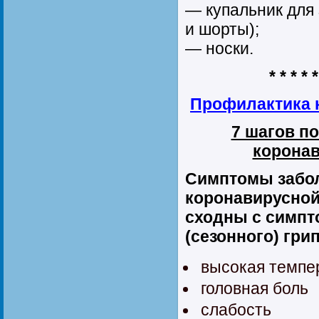
— купальник для 
и шорты);
— носки.
* * * * *
Профилактика 
7 шагов п
корона
Симптомы забо
коронавирусной
сходны с симпт
(сезонного) гри
высокая темпе
головная боль
слабость