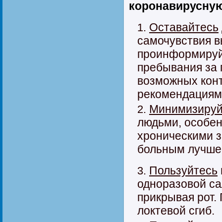
коронавирусну
Оставайтесь
самочувствия в
проинформируйт
пребывания за 
возможных конт
рекомендациям
Минимизируй
людьми, особен
хроническими з
больным лучше 
Пользуйтесь
одноразовой са
прикрывая рот. 
локтевой сгиб.