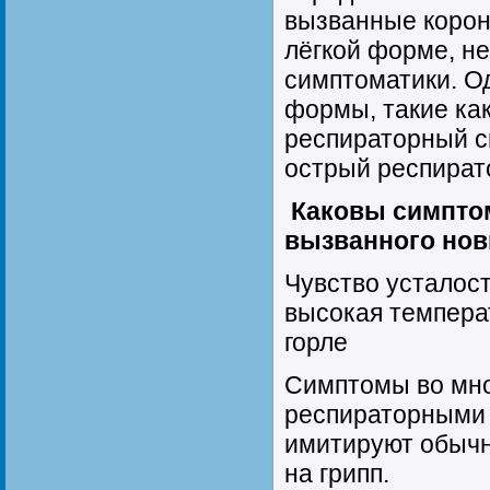
вызванные корон
лёгкой форме, н
симптоматики. О
формы, такие ка
респираторный с
острый респират
Каковы симпто
вызванного но
Чувство усталост
высокая температ
горле
Симптомы во мно
респираторными 
имитируют обычн
на грипп.