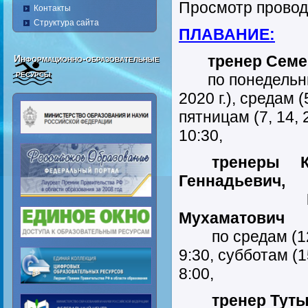
Просмотр провод
Контакты
Структура сайта
ПЛАВАНИЕ:
тренер Семен
Информационно-образовательные
ресурсы
по понедельника
2020 г.), средам (
пятницам (7, 14, 2
10:30,
тренеры Кир
Геннадьевич,
Мамуко
Мухаматович
по средам (12, 1
9:30, субботам (15
8:00,
тренер Тутын