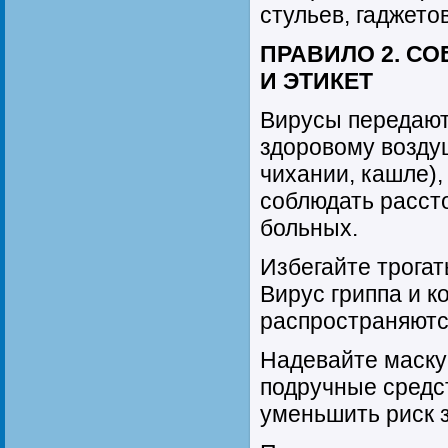
стульев, гаджетов
ПРАВИЛО 2. С
И ЭТИКЕТ
Вирусы передаютс
здоровому возду
чихании, кашле)
соблюдать рассто
больных.
Избегайте трогать
Вирус гриппа и к
распространяютс
Надевайте маску
подручные средс
уменьшить риск 