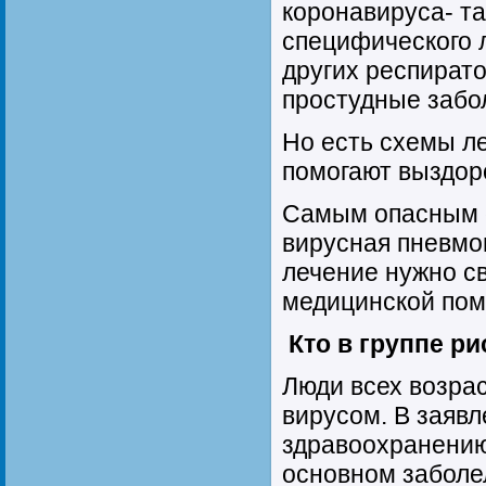
коронавируса- так
специфического 
других респират
простудные забо
Но есть схемы л
помогают выздор
Самым опасным 
вирусная пневмо
лечение нужно с
медицинской по
Кто в группе ри
Люди всех возра
вирусом. В заявл
здравоохранению 
основном заболел