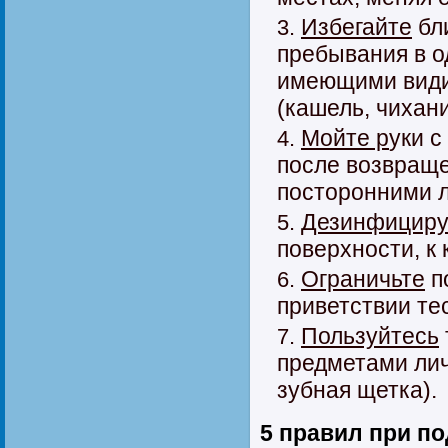
Избегайте
бли
пребывания в 
имеющими вид
(кашель, чихани
Мойте р
уки 
после возвраще
посторонними 
Дезинфициру
поверхности, к
Ограничьте
п
приветствии те
Пользуйтесь
предметами лич
зубная щетка).
5 правил при п