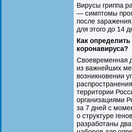
Вирусы гриппа р
— симптомы проя
после заражения,
для этого до 14 д
Как определить 
коронавируса?
Своевременная д
из важнейших ме
возникновении у
распространения
территории Росс
организациями Р
за 7 дней с мом
о структуре гено
разработаны два
наборов для опр