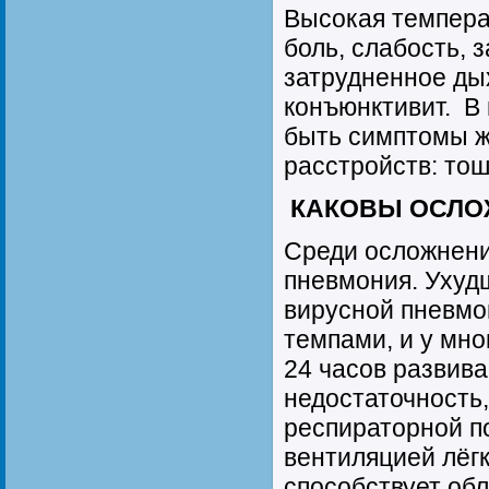
Высокая температ
боль, слабость, 
затрудненное ды
конъюнктивит. В 
быть симптомы 
расстройств: тош
КАКОВЫ ОСЛО
Среди осложнени
пневмония. Ухуд
вирусной пневмо
темпами, и у мно
24 часов развив
недостаточность
респираторной п
вентиляцией лёг
способствует об