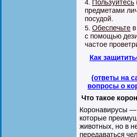
Пользуйтесь
предметами лич
посудой.
Обеспечьте
в
с помощью дез
частое проветр
Как защитить
(ответы на 
вопросы о ко
Что такое коро
Коронавирусы — 
которые преиму
животных, но в н
передаваться че