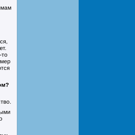
омам
с
ся,
ет.
-то
имер
ются
ом?
тво.
тыми
о