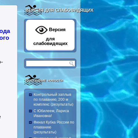
ВЕРСИЯ ДЛЯ СЛАБОВИДЯЩИХ
Версия
ода
ого
для
слабовидящих
-
Последние новости
Контрольный заплыв
по плаванию, 200 м
комплекс (результаты)
С Юбилеем, Лариса
е
Ивановна!
Финал Кубка России по
плаванию
(результаты)