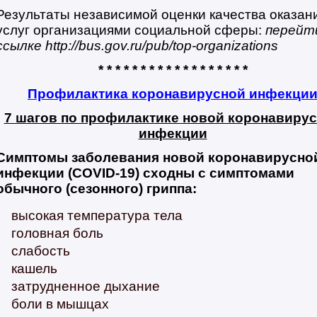
Результаты независимой оценки качества оказан
услуг организациями социальной сферы:
перейт
ссылке http://bus.gov.ru/pub/top-organizations
* * * * * * * * * * * * * * * * * *
Профилактика коронавирусной инфекци
7 шагов по профилактике новой коронавиру
инфекции
Симптомы заболевания новой коронавирусно
инфекции (COVID-19) сходны с симптомами
обычного (сезонного) гриппа:
высокая температура тела
головная боль
слабость
кашель
затрудненное дыхание
боли в мышцах