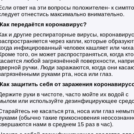
Если ответ на эти вопросы положителен- к симпт
следует отнестись максимально внимательно.
Как передаётся коронавирус?
Как и другие респираторные вирусы, коронавиру
распространяется через капли, которые образуют
когда инфицированный человек кашляет или чиха
Кроме того, он может распространяться, когда кто
касается любой загрязнённой поверхности, напр
дверной ручки. Люди заражаются, когда они каса
загрязнёнными руками рта, носа или глаз.
Как защитить себя от заражения коронавирус
Держите руки в чистоте, часто мойте их водой с
мылом или используйте дезинфицирующее средс
Старайтесь не касаться рта, носа или глаз немы
руками (обычно такие прикосновения неосознанн
свершаются нами в среднем 15 раз в час).