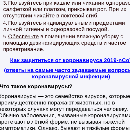
Пользуйтесь
при кашле или чихании однораз
салфеткой или платком, прикрывая рот. При их
отсутствии чихайте в локтевой сгиб.
Пользуйтесь
индивидуальными предметами
личной гигиены и одноразовой посудой.
Обеспечьте
в помещении влажную уборку с
помощью дезинфицирующих средств и частое
проветривание.
Как защититься от коронавируса 2019-nCo
(ответы на самые часто задаваемые вопрос
коронавирусной инфекции)
Что такое коронавирусы?
Коронавирусы — это семейство вирусов, которы
преимущественно поражают животных, но в
некоторых случаях могут передаваться человеку.
Обычно заболевания, вызванные коронавирусам
протекают в лёгкой форме, не вызывая тяжёлой
симптоматики. Однако, бывают и тяжёлые формы