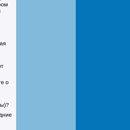
ром
м
кая
ют
те о
ны)?
едние