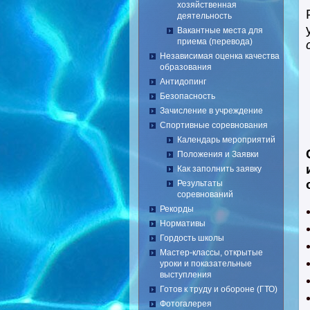
хозяйственная
деятельность
Вакантные места для
приема (перевода)
Независимая оценка качества
образования
Антидопинг
Безопасность
Зачисление в учреждение
Спортивные соревнования
Календарь мероприятий
Положения и Заявки
Как заполнить заявку
Результаты
соревнований
Рекорды
Нормативы
Гордость школы
Мастер-классы, открытые
уроки и показательные
выступления
Готов к труду и обороне (ГТО)
Фотогалерея