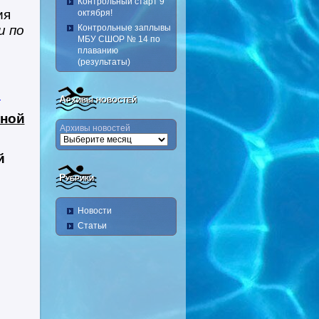
Контрольный старт 9
ия
октября!
и по
Контрольные заплывы
МБУ СШОР № 14 по
плаванию
(результаты)
и
Архивы новостей
сной
Архивы новостей
й
Рубрики
Новости
Статьи