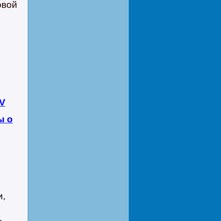
овой
V
ы о
е
и,
,