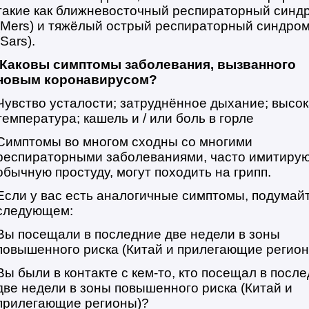
такие как ближневосточный респираторный синд
(Mers) и тяжёлый острый респираторный синдро
(Sars).
Каковы симптомы заболевания, вызванного
новым коронавирусом?
Чувство усталости; затруднённое дыхание; высо
температура; кашель и / или боль в горле
Симптомы во многом сходны со многими
респираторными заболеваниями, часто имитиру
обычную простуду, могут походить на грипп.
Если у вас есть аналогичные симптомы, подумай
следующем:
Вы посещали в последние две недели в зоны
повышенного риска (Китай и прилегающие регио
Вы были в контакте с кем-то, кто посещал в посл
две недели в зоны повышенного риска (Китай и
прилегающие регионы)?