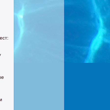
ест:
у
ые
е
и