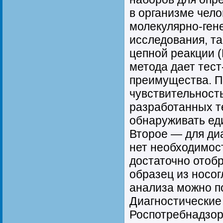
в организме чел
молекулярно-ген
исследования, т
цепной реакции (
метода дает тес
преимущества. П
чувствительност
разработанных т
обнаруживать ед
Второе — для ди
нет необходимост
достаточно отоб
образец из носог
анализа можно по
Диагностические
Роспотребнадзор