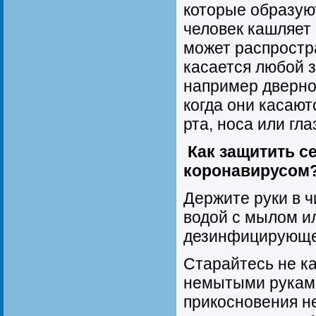
которые образую
человек кашляет 
может распростра
касается любой 
например дверно
когда они касаю
рта, носа или гла
Как защитить с
коронавирусом
Держите руки в ч
водой с мылом и
дезинфицирующе
Старайтесь не ка
немытыми руками
прикосновения н