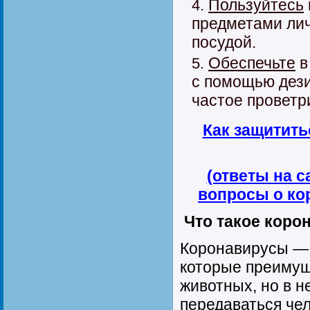
Пользуйтесь
предметами лич
посудой.
Обеспечьте
в
с помощью дез
частое проветр
Как защитить
(ответы на 
вопросы о ко
Что такое коро
Коронавирусы — 
которые преиму
животных, но в н
передаваться че