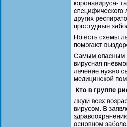
коронавируса- так
специфического 
других респират
простудные забо
Но есть схемы л
помогают выздор
Самым опасным 
вирусная пневмо
лечение нужно с
медицинской по
Кто в группе ри
Люди всех возра
вирусом. В заявл
здравоохранению 
основном заболел