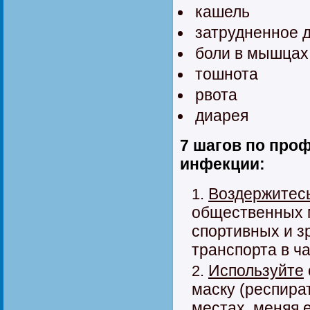
кашель
затрудненное 
боли в мышцах
тошнота
рвота
диарея
7 шагов по про
инфекции
:
Воздержитес
общественных м
спортивных и 
транспорта в ча
Используйте
маску (респира
местах, меняя 