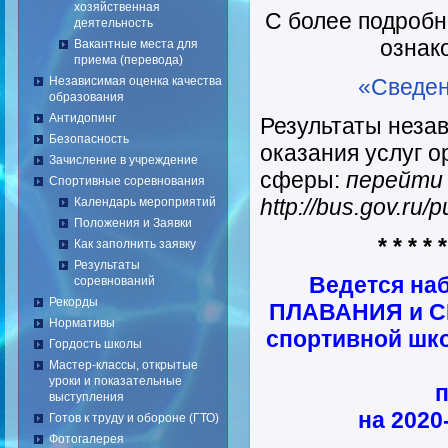
хозяйственная
С более подроб
деятельность
ознак
Вакантные места для
приема (перевода)
Независимая оценка качества
«Сведен
образования
Антидопинг
Результаты неза
Безопасность
оказания услуг 
Зачисление в учреждение
сферы:
перейти 
Спортивные соревнования
http://bus.gov.ru/
Календарь мероприятий
Положения и Заявки
* * * * *
Как заполнить заявку
Результаты
Ведется наб
соревнований
Рекорды
ПЛАВАНИЯ и 
Нормативы
спортивной шк
Гордость школы
Мастер-классы, открытые
уроки и показательные
выступления
на 2020
Готов к труду и обороне (ГТО)
Фотогалерея