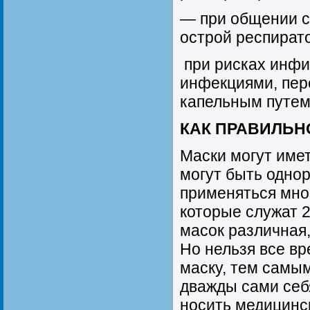
— при общении с
острой респират
при рисках инфи
инфекциями, пе
капельным путем
КАК ПРАВИЛЬН
Маски могут име
могут быть одно
применяться мног
которые служат 2
масок различная,
Но нельзя все вр
маску, тем самы
дважды сами себя
носить медицинс