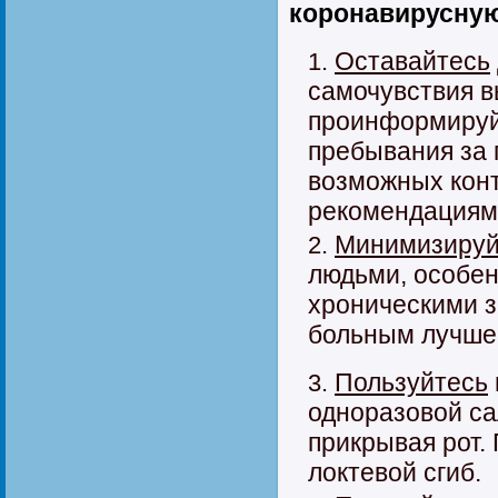
коронавирусну
Оставайтесь
самочувствия в
проинформируйт
пребывания за 
возможных конт
рекомендациям
Минимизируй
людьми, особен
хроническими з
больным лучше 
Пользуйтесь
одноразовой са
прикрывая рот. 
локтевой сгиб.