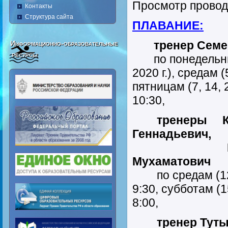
Просмотр провод
Контакты
Структура сайта
ПЛАВАНИЕ:
тренер Семен
Информационно-образовательные
ресурсы
по понедельника
2020 г.), средам (
пятницам (7, 14, 2
10:30,
тренеры Кир
Геннадьевич,
Мамуко
Мухаматович
по средам (12, 1
9:30, субботам (15
8:00,
тренер Тутын