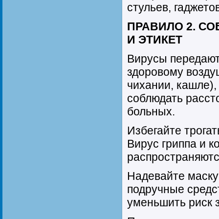
стульев, гаджетов
ПРАВИЛО 2. С
И ЭТИКЕТ
Вирусы передаютс
здоровому возду
чихании, кашле)
соблюдать рассто
больных.
Избегайте трогать
Вирус гриппа и к
распространяютс
Надевайте маску
подручные средс
уменьшить риск 