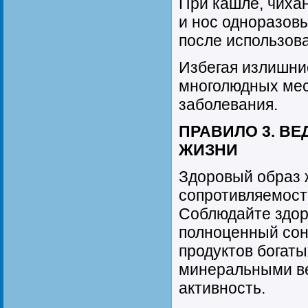
При кашле, чиха
и нос одноразов
после использов
Избегая излишни
многолюдных мес
заболевания.
ПРАВИЛО 3. В
ЖИЗНИ
Здоровый образ 
сопротивляемост
Соблюдайте здор
полноценный сон
продуктов богат
минеральными в
активность.