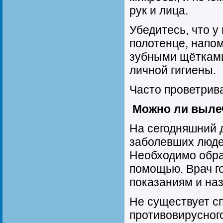
рук и лица.
Убедитесь, что у
полотенце, напом
зубными щётками
личной гигиены.
Часто проветрив
Можно ли выле
На сегодняшний 
заболевших люде
Необходимо обра
помощью. Врач г
показаниям и наз
Не существует с
противовирусного