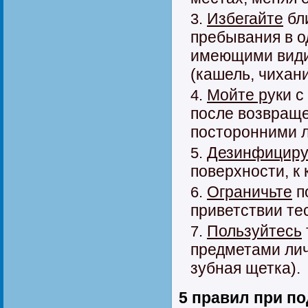
Избегайте
бли
пребывания в 
имеющими вид
(кашель, чихани
Мойте р
уки 
после возвраще
посторонними 
Дезинфициру
поверхности, к
Ограничьте
п
приветствии те
Пользуйтесь
предметами лич
зубная щетка).
5 правил при п