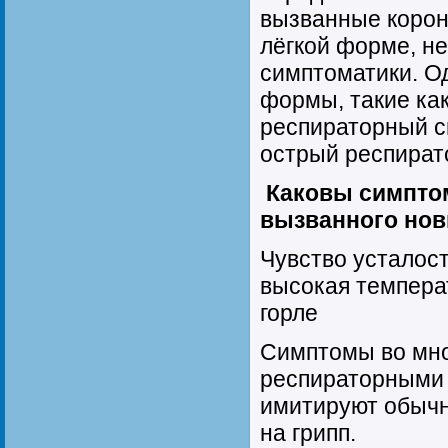
вызванные корон
лёгкой форме, н
симптоматики. О
формы, такие ка
респираторный с
острый респират
Каковы симпто
вызванного но
Чувство усталост
высокая температ
горле
Симптомы во мно
респираторными 
имитируют обычн
на грипп.