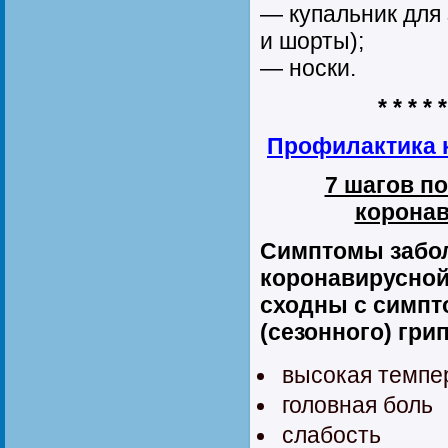
— купальник для 
и шорты);
— носки.
* * * * *
Профилактика 
7 шагов п
корона
Симптомы забо
коронавирусной
сходны с симпт
(сезонного) гри
высокая темпе
головная боль
слабость