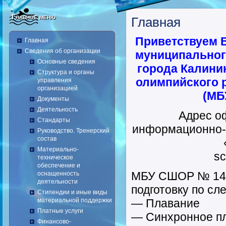
Главное меню
Главная
Приветствуем 
Главная
Сведения об организации
муниципальног
Основные сведения
города Калини
Структура и органы
олимпийского 
управления
организацией
(МБ
Документы
Деятельность
Адрес о
Стандарты
информационно-
Руководство. Тренерский
состав
Материально-
sc
техническое
обеспечение и
МБУ СШОР № 14 
оснащенность
деятельности
подготовку по с
Стипендии и иные виды
материальной поддержки
— Плавание
Платные услуги
— Синхронное п
Финансово-