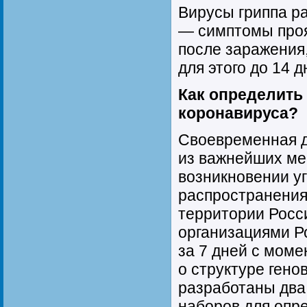
Вирусы гриппа р
— симптомы проя
после заражения,
для этого до 14 д
Как определить 
коронавируса?
Своевременная д
из важнейших ме
возникновении у
распространения
территории Росс
организациями Р
за 7 дней с мом
о структуре гено
разработаны два
наборов для опр