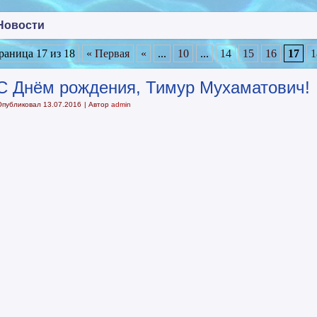
Новости
раница 17 из 18
« Первая
«
...
10
...
14
15
16
17
1
С Днём рождения, Тимур Мухаматович!
Опубликовал
13.07.2016
|
Автор
admin