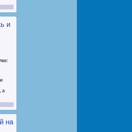
ь и
лке:
е
ни
, а
й на