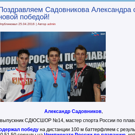
Поздравляем Садовникова Александра 
новой победой!
Опубликовал
25.04.2016
|
Автор
admin
Александр Садовников
,
выпускник СДЮСШОР №14, мастер спорта России по плав
одержал победу
на дистанции 100 м баттерфляем с резул
0.51,50 секунды на
Чемпионате России по плаванию
, к