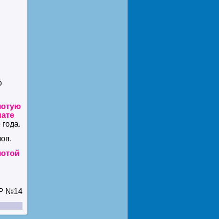
о
лотую
ате
 года.
ов.
лотой
Р №14