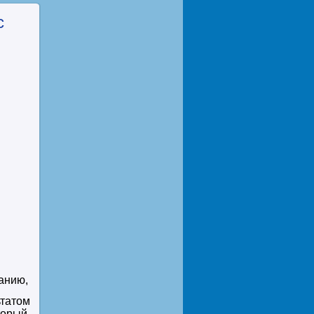
с
анию,
ьтатом
оторый