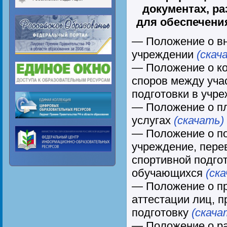
документах, р
для обеспечени
— Положение о вн
учреждении
(скач
— Положение о ко
споров между уча
подготовки в учр
— Положение о п
услугах
(скачать)
— Положение о по
учреждение, пере
спортивной подго
обучающихся
(ск
— Положение о пр
аттестации лиц, 
подготовку
(скача
— Положение о р