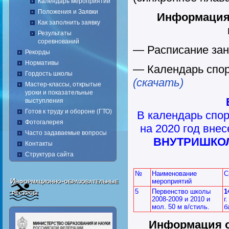
Календарь мероприятий
Положения и Заявки
Информация 
Как заполнить заявку
Результаты
соревнований
— Расписание зан
Рекорды
Нормативы
— Календарь спо
Гордость школы
(скачать)
Мастер-классы, открытые
уроки и показательные
выступления
Готов к труду и обороне (ГТО)
В календарь спо
Фотогалерея
на 2020 год вне
Часто задаваемые вопросы
ВНУТРИШКО
Контакты
Структура сайта
№
Наименование
С
Информационно-образовательные
мероприятий
5
Первенство школы
1
ресурсы
2008-2009 и 2010 и
г
мол. 50 м в/стиль.
б
Информация о