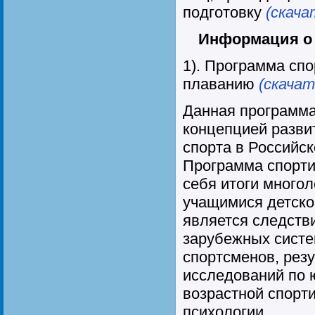
подготовку
(скача
Информация о 
1). Программа спо
плаванию
(скачат
Данная программа
концепцией разви
спорта в Российс
Программа спорти
себя итоги много
учащимися детско
является следств
зарубежных систе
спортсменов, рез
исследований по 
возрастной спорти
психологии.