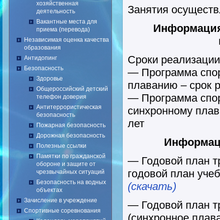
хозяйственная
Занятия осуществ
деятельность
Вакантные места для
Информация
приема (перевода)
Независимая оценка качества
образования
Сроки реализации
Антидопинг
Безопасность
— Программа спор
Здоровье
плаванию – срок 
Общероссийский детский
— Программа спор
телефон доверия
Антитеррористическая
синхронному плав
безопасность
лет
Пожарная безопасность
Дорожная безопасность
Информаци
Полезные ссылки
Памятки по гражданской
— Годовой план т
обороне и защите от
годовой план учеб
чрезвычайных ситуаций
Безопасность на водных
(скачать)
объектах
Зачисление в учреждение
— Годовой план т
Спортивные соревнования
(синхронное плав