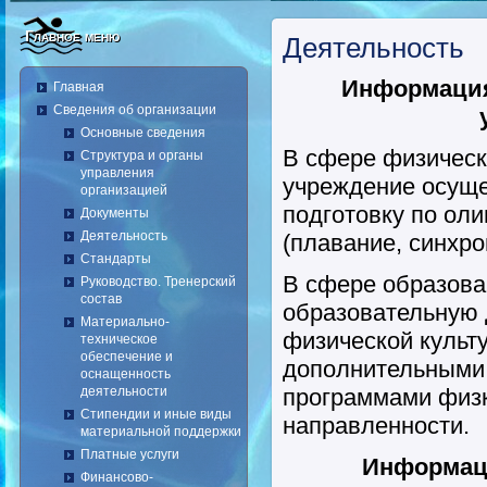
Главное меню
Деятельность
Информация
Главная
Сведения об организации
Основные сведения
В сфере физическ
Структура и органы
управления
учреждение осуще
организацией
подготовку по ол
Документы
Деятельность
(плавание, синхро
Стандарты
В сфере образова
Руководство. Тренерский
состав
образовательную 
Материально-
физической культу
техническое
обеспечение и
дополнительными
оснащенность
деятельности
программами физк
Стипендии и иные виды
направленности.
материальной поддержки
Платные услуги
Информац
Финансово-