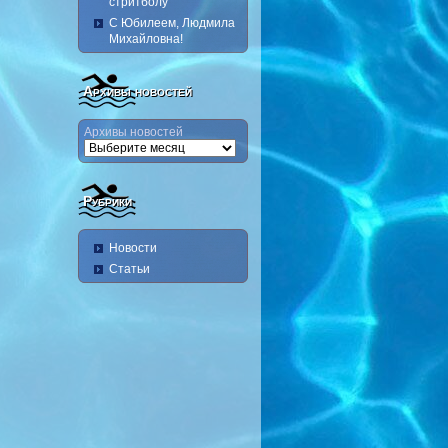
стритболу
С Юбилеем, Людмила
Михайловна!
Архивы новостей
Архивы новостей
Рубрики
Новости
Статьи