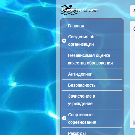
Навигация по сайту
Главная
Сведения об
организации
Независимая оценка
качества образования
Антидопинг
Безопасность
Зачисление в
учреждение
Спортивные
соревнования
Рекорды