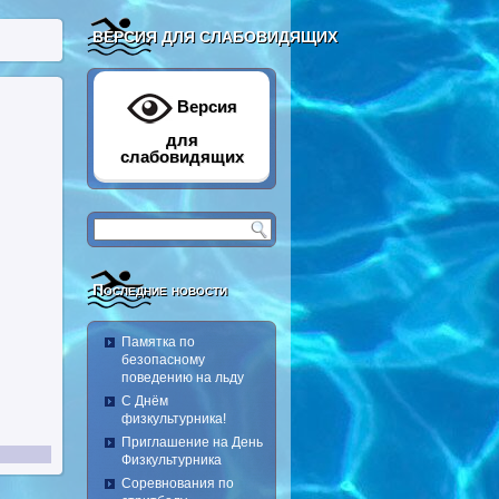
ВЕРСИЯ ДЛЯ СЛАБОВИДЯЩИХ
Версия
для
слабовидящих
Последние новости
Памятка по
безопасному
поведению на льду
С Днём
физкультурника!
Приглашение на День
Физкультурника
Соревнования по