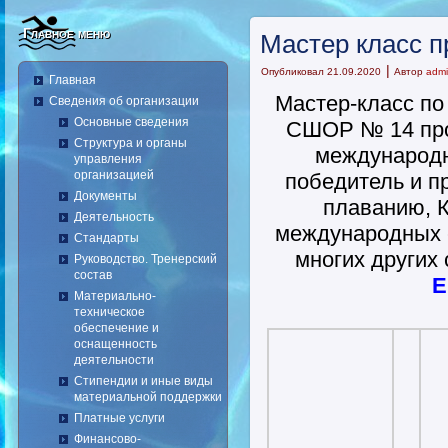
Главное меню
Мастер класс п
|
Опубликовал
21.09.2020
Автор
adm
Главная
Мастер-класс п
Сведения об организации
Основные сведения
СШОР № 14 про
Структура и органы
международн
управления
организацией
победитель и п
Документы
плаванию, К
Деятельность
международных 
Стандарты
многих других
Руководство. Тренерский
состав
Е
Материально-
техническое
обеспечение и
оснащенность
деятельности
Стипендии и иные виды
материальной поддержки
Платные услуги
Финансово-