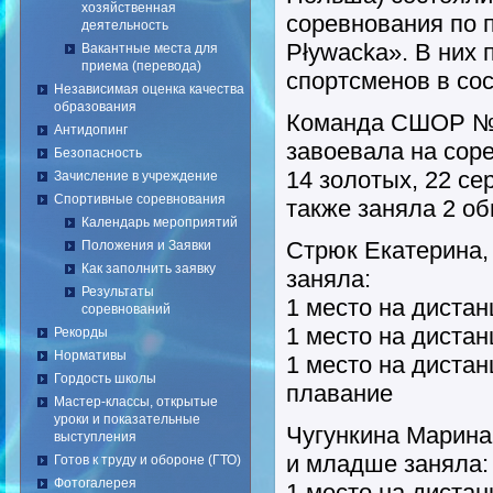
хозяйственная
соревнования по п
деятельность
Pływacka». В них 
Вакантные места для
приема (перевода)
спортсменов в сос
Независимая оценка качества
образования
Команда СШОР № 
Антидопинг
завоевала на соре
Безопасность
14 золотых, 22 се
Зачисление в учреждение
Спортивные соревнования
также заняла 2 о
Календарь мероприятий
Стрюк Екатерина, 
Положения и Заявки
Как заполнить заявку
заняла:
Результаты
1 место на дистан
соревнований
1 место на дистан
Рекорды
Нормативы
1 место на диста
Гордость школы
плавание
Мастер-классы, открытые
уроки и показательные
Чугункина Марина,
выступления
и младше заняла:
Готов к труду и обороне (ГТО)
Фотогалерея
1 место на дистан