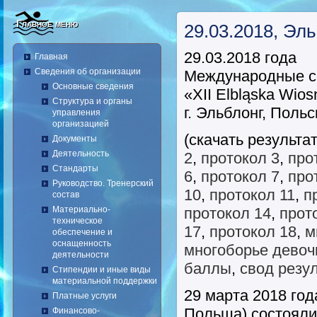
Главное меню
29.03.2018, Эль
29.03.2018 года
Главная
Сведения об организации
Международные с
Основные сведения
«XII Elbląska Wio
Структура и органы
г. Эльблонг, Поль
управления
организацией
(скачать результа
Документы
Деятельность
2
,
протокол 3
,
про
Стандарты
6
,
протокол 7
,
про
Руководство. Тренерский
10
,
протокол 11
,
п
состав
Материально-
протокол 14
,
прот
техническое
17
,
протокол 18
,
м
обеспечение и
оснащенность
многоборье девоч
деятельности
баллы
,
свод резу
Стипендии и иные виды
материальной поддержки
29 марта 2018 год
Платные услуги
Польша) состоял
Финансово-