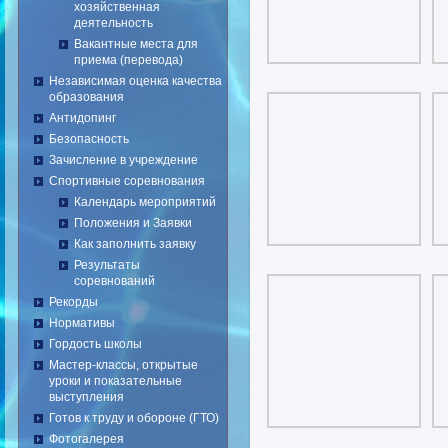
хозяйственная
деятельность
Вакантные места для
приема (перевода)
Независимая оценка качества
образования
Антидопинг
Безопасность
Зачисление в учреждение
Спортивные соревнования
Календарь мероприятий
Положения и Заявки
Как заполнить заявку
Результаты
соревнований
Рекорды
Нормативы
Гордость школы
Мастер-классы, открытые
уроки и показательные
выступления
Готов к труду и обороне (ГТО)
Фотогалерея