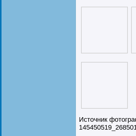
Источник фотограф
145450519_26850