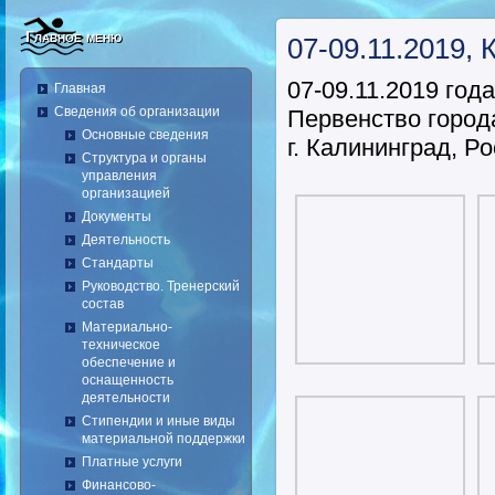
Главное меню
07-09.11.2019,
07-09.11.2019 года
Главная
Сведения об организации
Первенство город
Основные сведения
г. Калининград, Р
Структура и органы
управления
организацией
Документы
Деятельность
Стандарты
Руководство. Тренерский
состав
Материально-
техническое
обеспечение и
оснащенность
деятельности
Стипендии и иные виды
материальной поддержки
Платные услуги
Финансово-