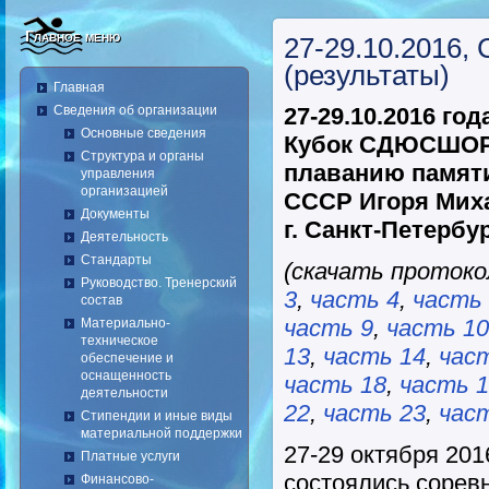
Главное меню
27-29.10.2016,
(результаты)
Главная
Сведения об организации
27-29.10.2016 год
Основные сведения
Кубок СДЮСШОР 
Структура и органы
плаванию памяти
управления
организацией
СССР Игоря Мих
Документы
г. Санкт-Петербу
Деятельность
Стандарты
(скачать проток
Руководство. Тренерский
3
,
часть 4
,
часть
состав
часть 9
,
часть 10
Материально-
техническое
13
,
часть 14
,
час
обеспечение и
оснащенность
часть 18
,
часть 
деятельности
22
,
часть 23
,
час
Стипендии и иные виды
материальной поддержки
27-29 октября 201
Платные услуги
состоялись сорев
Финансово-