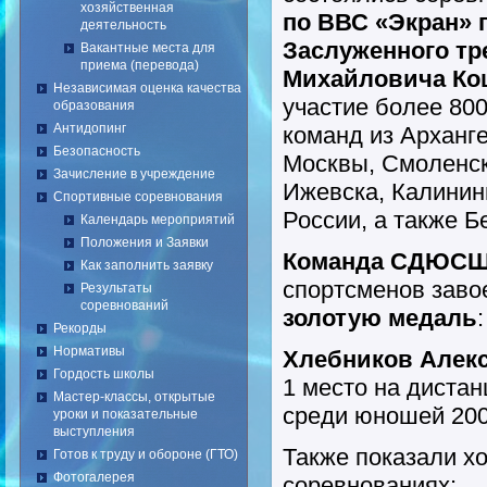
хозяйственная
по ВВС «Экран» 
деятельность
Заслуженного тр
Вакантные места для
приема (перевода)
Михайловича Ко
Независимая оценка качества
участие более 800
образования
Антидопинг
команд из Арханге
Безопасность
Москвы, Смоленск
Зачисление в учреждение
Ижевска, Калинин
Спортивные соревнования
России, а также Б
Календарь мероприятий
Положения и Заявки
Команда СДЮС
Как заполнить заявку
спортсменов заво
Результаты
соревнований
золотую медаль
:
Рекорды
Нормативы
Хлебников Алек
Гордость школы
1 место на дистан
Мастер-классы, открытые
среди юношей 2003
уроки и показательные
выступления
Также показали х
Готов к труду и обороне (ГТО)
Фотогалерея
соревнованиях: