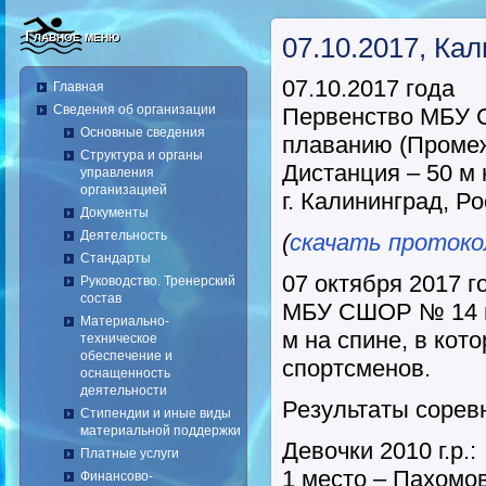
Главное меню
07.10.2017, Ка
07.10.2017 года
Главная
Сведения об организации
Первенство МБУ 
Основные сведения
плаванию (Промеж
Структура и органы
Дистанция – 50 м 
управления
организацией
г. Калининград, Р
Документы
Деятельность
(
скачать протоко
Стандарты
07 октября 2017 г
Руководство. Тренерский
состав
МБУ СШОР № 14 п
Материально-
м на спине, в кот
техническое
обеспечение и
спортсменов.
оснащенность
деятельности
Результаты сорев
Стипендии и иные виды
материальной поддержки
Девочки 2010 г.р.:
Платные услуги
1 место – Пахомо
Финансово-