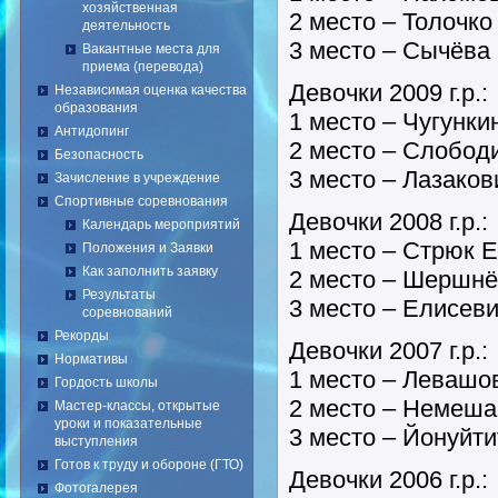
хозяйственная
2 место – Толочко
деятельность
3 место – Сычёва
Вакантные места для
приема (перевода)
Девочки 2009 г.р.:
Независимая оценка качества
образования
1 место – Чугунк
Антидопинг
2 место – Слобод
Безопасность
3 место – Лазаков
Зачисление в учреждение
Спортивные соревнования
Девочки 2008 г.р.:
Календарь мероприятий
1 место – Стрюк 
Положения и Заявки
Как заполнить заявку
2 место – Шершнё
Результаты
3 место – Елисев
соревнований
Рекорды
Девочки 2007 г.р.:
Нормативы
1 место – Левашо
Гордость школы
2 место – Немеша
Мастер-классы, открытые
уроки и показательные
3 место – Йонуйт
выступления
Готов к труду и обороне (ГТО)
Девочки 2006 г.р.:
Фотогалерея