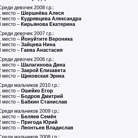
Среди девочек 2008 г.р.:
1 место –
Шершнёва Алеся
2 место –
Кудрявцева Александра
3 место –
Кирьянова Екатерина
Среди девочек 2007 г.р.:
1 место –
Йонуйтите Вероника
2 место –
Зайцева Нина
3 место –
Гаева Анастасия
Среди девочек 2006 г.р.:
1 место –
Шалагинова Дина
2 место –
Закрой Елизавета
3 место –
Щиковская Эрика
Среди мальчиков 2010 г.р.:
1 место –
Ошейко Егор
2 место –
Бодров Дмитрий
3 место –
Бабкин Станислав
Среди мальчиков 2009 г.р.:
1 место –
Беляев Семён
2 место –
Пригода Юрий
3 место –
Леонтьев Владислав
Среди мальчиков 2008 г.р.: