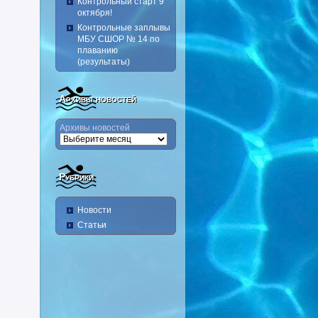
Контрольный старт 9
октября!
Контрольные заплывы
МБУ СШОР № 14 по
плаванию
(результаты)
Архивы новостей
Архивы новостей
Рубрики
Новости
Статьи