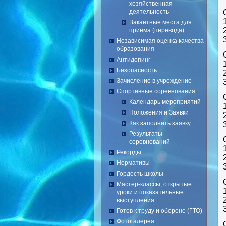
хозяйственная
деятельность
Вакантные места для
приема (перевода)
Независимая оценка качества
образования
Антидопинг
Безопасность
Зачисление в учреждение
Спортивные соревнования
Календарь мероприятий
Положения и Заявки
Как заполнить заявку
Результаты
соревнований
Рекорды
Нормативы
Гордость школы
Мастер-классы, открытые
уроки и показательные
выступления
Готов к труду и обороне (ГТО)
Фотогалерея