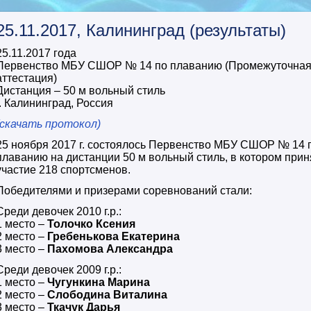
25.11.2017, Калининград (результаты)
25.11.2017 года
Первенство МБУ СШОР № 14 по плаванию (Промежуточна
аттестация)
Дистанция – 50 м вольный стиль
г. Калининград, Россия
(скачать протокол)
25 ноября 2017 г. состоялось Первенство МБУ СШОР № 14 
плаванию на дистанции 50 м вольный стиль, в котором при
участие 218 спортсменов.
Победителями и призерами соревнований стали:
Среди девочек 2010 г.р.:
1 место –
Толочко Ксения
2 место –
Гребенькова Екатерина
3 место –
Пахомова Александра
Среди девочек 2009 г.р.:
1 место –
Чугункина Марина
2 место –
Слободина Виталина
3 место –
Ткачук Дарья