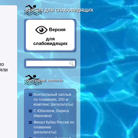
ВЕРСИЯ ДЛЯ СЛАБОВИДЯЩИХ
я
Версия
для
слабовидящих
по
няли
Последние новости
Контрольный заплыв
по плаванию, 200 м
комплекс (результаты)
С Юбилеем, Лариса
Ивановна!
Финал Кубка России по
плаванию
(результаты)