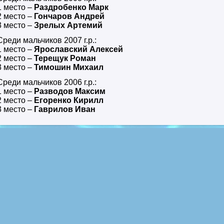
1 место –
Раздробенко Марк
2 место –
Гончаров Андрей
3 место –
Зрелых Артемий
Среди мальчиков 2007 г.р.:
1 место –
Ярославский Алексей
2 место –
Терещук Роман
3 место –
Тимошин Михаил
Среди мальчиков 2006 г.р.:
1 место –
Разводов Максим
2 место –
Егоренко Кирилл
3 место –
Гаврилов Иван