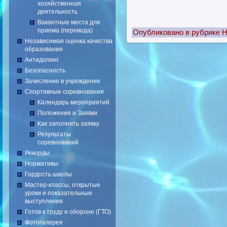
хозяйственная
деятельность
Вакантные места для
приема (перевода)
Опубликовано в рубрике
Н
Независимая оценка качества
образования
Антидопинг
Безопасность
Зачисление в учреждение
Спортивные соревнования
Календарь мероприятий
Положения и Заявки
Как заполнить заявку
Результаты
соревнований
Рекорды
Нормативы
Гордость школы
Мастер-классы, открытые
уроки и показательные
выступления
Готов к труду и обороне (ГТО)
Фотогалерея