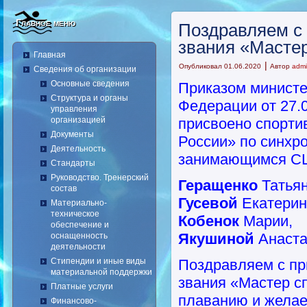
Главное меню
Поздравляем с
звания «Мастер
Главная
|
Опубликовал
01.06.2020
Автор
adm
Сведения об организации
Основные сведения
Приказом министе
Структура и органы
Федерации от 27.0
управления
организацией
присвоено спорти
Документы
России» по синхр
Деятельность
занимающимся С
Стандарты
Руководство. Тренерский
Геращенко
Татьян
состав
Гусевой
Екатерин
Материально-
техническое
Кобенок
Марии,
обеспечение и
Якушиной
Анаста
оснащенность
деятельности
Стипендии и иные виды
Поздравляем с пр
материальной поддержки
звания «Мастер с
Платные услуги
плаванию и желае
Финансово-