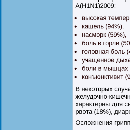
А(Н1N1)2009:
высокая темпера
кашель (94%),
насморк (59%),
боль в горле (5
головная боль (
учащенное дыха
боли в мышцах 
конъюнктивит (
В некоторых случ
желудочно-кишечн
характерны для се
рвота (18%), диар
Осложнения грипп