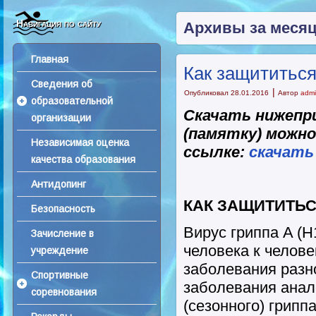
Навигация по сайту
Архивы за меся
Главная
Как защититься
Сведения об
|
Опубликовал
28.01.2016
Автор
adm
образовательной
Скачать нижепр
организации
(памятку) можн
Независимая оценка
ссылке:
скачать
качества образования
Антидопинг
КАК ЗАЩИТИТЬСЯ
Безопасность
Вирус гриппа A (H
Зачисление в
человека к челов
учреждение
заболевания разн
Спортивные
заболевания анал
соревнования
(сезонного) грипп