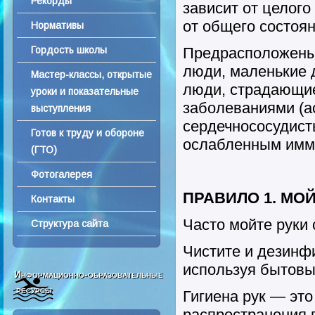
Рекорды
зависит от целого
от общего состоян
Нормативы
Гордость школы
Предрасположены
люди, маленькие 
Мастер-классы, открытые
люди, страдающи
уроки и показательные
заболеваниями (а
выступления
сердечнососудист
Готов к труду и обороне
ослабленным имм
(ГТО)
Фотогалерея
ПРАВИЛО 1. МО
Контакты
Часто мойте руки
Структура сайта
Чистите и дезинф
используя бытовы
Информационно-образовательные
ресурсы
Гигиена рук — эт
распространения 