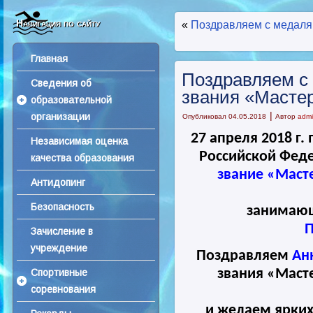
Навигация по сайту
«
Поздравляем с медаля
Главная
Поздравляем с
Сведения об
звания «Мастер
образовательной
|
организации
Опубликовал
04.05.2018
Автор
adm
27 апреля 2018 г
Независимая оценка
Российской Фед
качества образования
звание «Маст
Антидопинг
Безопасность
занимаю
П
Зачисление в
учреждение
Поздравляем
Ан
Спортивные
звания «Маст
соревнования
и желаем ярких